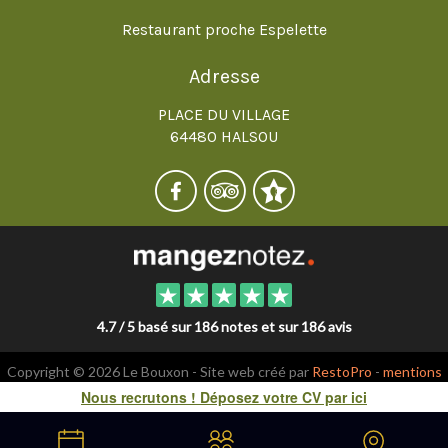
Restaurant proche Espelette
Adresse
PLACE DU VILLAGE
64480 HALSOU
4.7 / 5 basé sur 186 notes et sur 186 avis
Copyright © 2026 Le Bouxon - Site web créé par
RestoPro
-
mentions
légales
Nous recrutons ! Déposez votre CV par ici